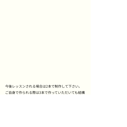
今後レッスンされる場合は2本で制作して下さい。
ご自身で作られる際は3本で作っていただいても結構
です。
ヴァロアよりも先のご案内になりましたが、よろし
くお願いします。