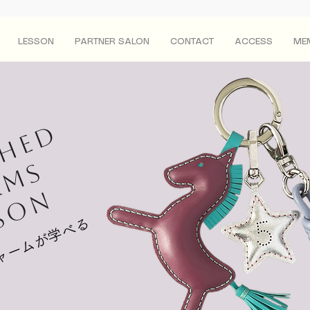
LESSON
PARTNER SALON
CONTACT
ACCESS
ME
ched
RMS
SSON
チャームが学べる