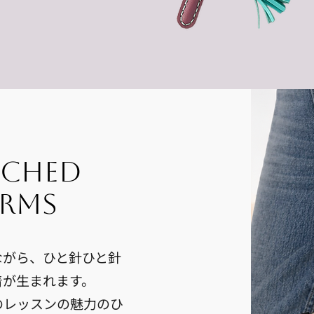
tched
arms
ながら、ひと針ひと針
着が生まれます。
のレッスンの魅力のひ