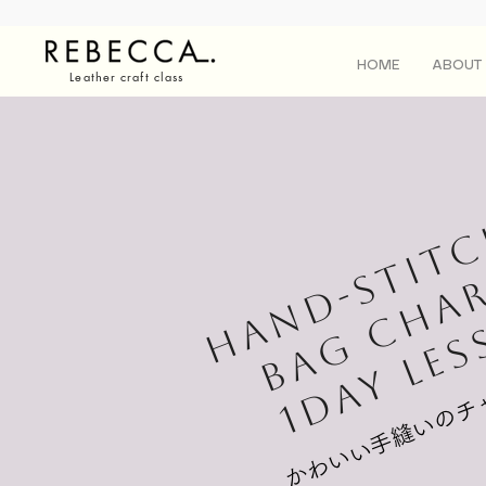
HOME
ABOUT
Leather craft class
hand-stit
BAG CHA
1DAY LE
​かわいい手縫いの